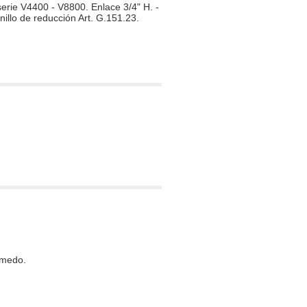
rie V4400 - V8800. Enlace 3/4" H. -
anillo de reducción Art. G.151.23.
úmedo.