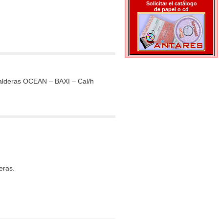
Solicitar el catálogo
de papel o cd
calderas OCEAN – BAXI – Cal/h
eras.