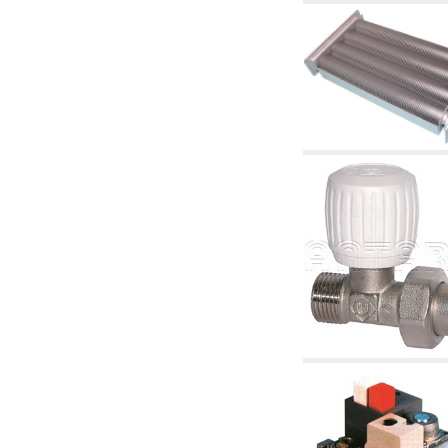
2.19 Pellet y virutas de madera: componentes
para tubería alimentacíon calderas y estufas
2.30 Tubería, racores relacionados y
complementarios para construcción de
instalaciones hidráulicas
2.35 Intercambiadores de calor
2.40 Tratamiento y control agua
2.45 Presión, temperatura, nivel y flujo de la
agua: control y regulación
2.60 Bombas de recirculación agua caliente
sanitarios - ACS: relacionados y
complementarios
2.70 Grifería sanitaria: artículos relacionados y
complementarios
2.75 Tubería de desagüe: sifones, piletas,
cisternas de desaje, artículos relacionados y
complementarios
2.85 Abrazadera-soportes, estantes y
soportes: relacionados y complementarios
2.88 Sellantes, guarniciones y materiales
sellantes hidráulicas
3. Componentes para solar y biomasas
3.01 Solar: componentes de instalación
3.05 Biomasas: componentes de central
térmica
4. Bombas, circuladores y relacionados
4.01 Bombas de elevación agua
4.02 Grupos de bombeo y presurización agua