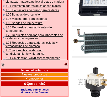
biomasas - madera pellet / virutas de madera
1.04 Intercambiadores de calor con placas
1.05 Exctractores de humo para calderas
1.06 Bombas de circulación
1.07 Ventiladores para calderas
1.10 Sondas de temperatura
1.15 Repuestos para fabricantes de
componentes
1.20 Repuestos pedidos para fabricantes de
calderas a gas y gasóleo
1.25 Repuestos para calderas, estufas y
termocaminos de biomasa
2. Componentes calefacción,
condicionamiento y hidraulica
2.01 Calefacción: válvulas y componentes
relacionados y complementarios
2.05 BOMBAS DE CALOR: válvulas y
accesorios
Novedad artículos
2.10 Termorregulación instalaciones
Nuevos productos
2.15 Acondicionamiento: válvulas y
Promociones
componentes relacionados y complementarios
�Qué opinás?
2.16 Gas: componentes para tubería,
relacionados y complementarios
Envía tus comentarios
al nuevo sitio Antares
2.17 Gasóleo: componentes para tubería,
relacionados y complementarios
2.18 Solar: tubería, válvulas, relacionados y
complementarios para instalacione solares