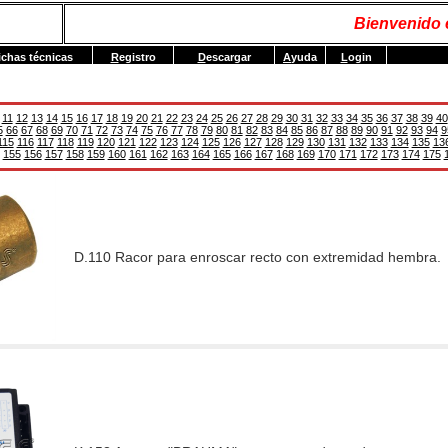
Bienvenido
ichas técnicas
R
egistro
D
escargar
A
yuda
L
ogin
11
12
13
14
15
16
17
18
19
20
21
22
23
24
25
26
27
28
29
30
31
32
33
34
35
36
37
38
39
40
5
66
67
68
69
70
71
72
73
74
75
76
77
78
79
80
81
82
83
84
85
86
87
88
89
90
91
92
93
94
9
115
116
117
118
119
120
121
122
123
124
125
126
127
128
129
130
131
132
133
134
135
13
155
156
157
158
159
160
161
162
163
164
165
166
167
168
169
170
171
172
173
174
175
D.110 Racor para enroscar recto con extremidad hembra.