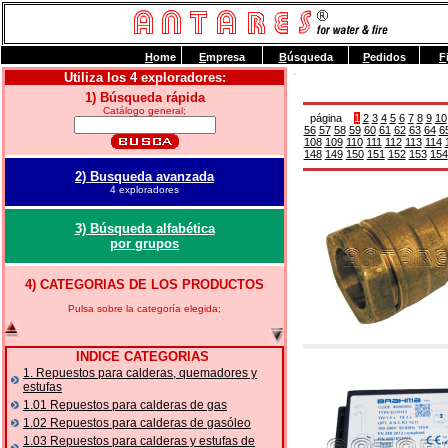
H
ome
E
mpresa
B
úsqueda
P
edidos
F
Utiliza los 4 exploradores:
1) Búsqueda rápida
Catálogo general;
página
1
2
3
4
5
6
7
8
9
10
56
57
58
59
60
61
62
63
64
6
108
109
110
111
112
113
114
148
149
150
151
152
153
154
2) Busqueda avanzada
4 exploradores
3) Búsqueda alfabética
por grupos
4) CATEGORIAS DE LOS PRODUCTOS
Pulsa sobre la categoría elegida;
INDICE CATEGORIAS
1. Repuestos para calderas, quemadores y
estufas
1.01 Repuestos para calderas de gas
1.02 Repuestos para calderas de gasóleo
1.03 Repuestos para calderas y estufas de