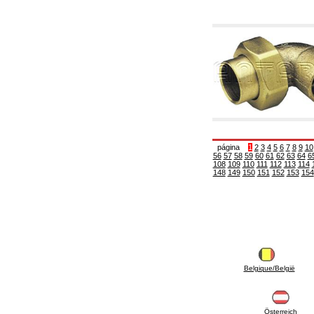
6.01 Tubería
6.02 Fumistería
6.03 Colectores de distribución
6.04 Racores clasicos en latón con rosca
6.05 Racores para tubos de cobre
6.06 Racores para tubos de polietileno y
multicapa
6.08 Racores para tubo inox ondulado CSST y
artículos relacionados y complementarios
6.10 Racores para radiadores
6.12 Tapones de plástico de obra para la
protección y ensayo de presión instalaciones
6.15 Bridas de conexión y artículos
página
1
2
3
4
5
6
7
8
9
10
complementarios
56
57
58
59
60
61
62
63
64
6
108
109
110
111
112
113
114
6.18 Abrazadera-soportes, estantes y
148
149
150
151
152
153
154
soportes: relacionados y complementarios
6.20 Válvulas y componentes para
instalaciones de cobre para fontanería
6.25 Válvulas y componentes para tubería gas
6.30 Válvulas y componentes para tubería
gasóleo
6.33 Válvulas y componentes para calderas y
caldera-chimeneas de biomasa
Belgique/België
6.35 Válvulas y componentes para tubería
alimentación y virutas de madera
6.40 Tubería, válvulas y componentes para
instalaciones solares
Österreich