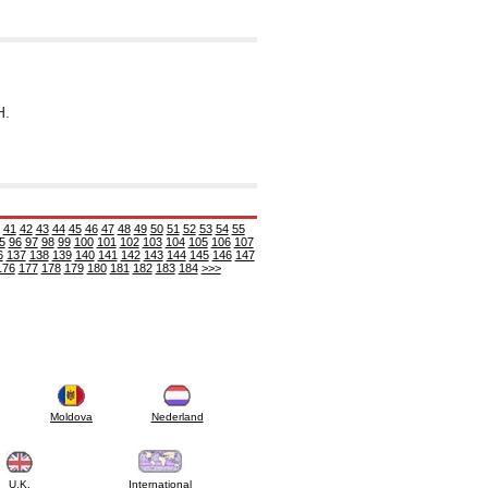
H.
41
42
43
44
45
46
47
48
49
50
51
52
53
54
55
5
96
97
98
99
100
101
102
103
104
105
106
107
6
137
138
139
140
141
142
143
144
145
146
147
176
177
178
179
180
181
182
183
184
>>>
Moldova
Nederland
U.K.
International