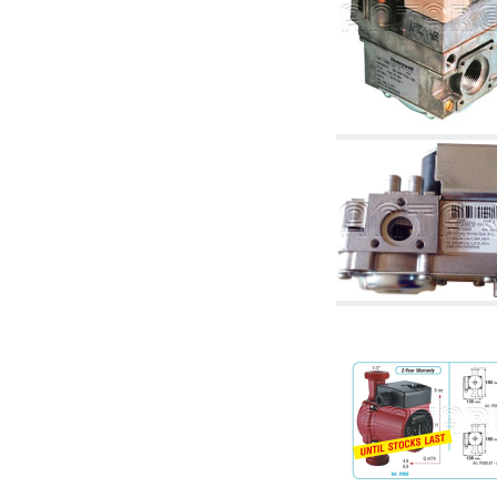
4.03 Control presión y nivel - artículos
relacionados
4.04 Riego
4.05 Bombas de circulación
4.06 Bombas de recirculación
4.07 Circuladores - artículos relacionados y
complementarios
4.11 Bombas auxiliares para quemadores de
gasóleo
4.12 Bombas para quemadores de gasóleo y
artículos relacionados y complementarios
5. Termorregulación
5.00 Válvulas para radiadores
5.01 Termostatos
5.02 Humedostatos
5.03 Reguladores electrónicos de temperatura
5.04 Válvulas de zona y válvulas motorizadas,
electrotérmica y similares
5.05 Mezclado eléctrico y termostático
5.06 Servomotores y actuadores eléctricos y
termostáticos y relacionadas
5.07 Centralitas para bajar la temperatura y
modulos premontados
5.08 Interruptores horarios y cuentahoras
5.10 Electroválvulas
6. Tubos, racores y válvulas