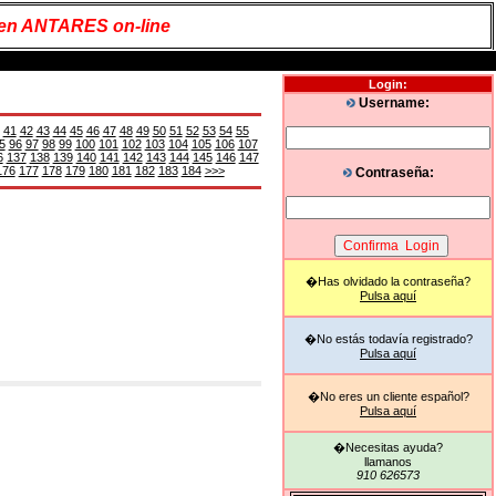
 en ANTARES on-line
Login:
Username:
41
42
43
44
45
46
47
48
49
50
51
52
53
54
55
5
96
97
98
99
100
101
102
103
104
105
106
107
6
137
138
139
140
141
142
143
144
145
146
147
176
177
178
179
180
181
182
183
184
>>>
Contraseña:
�Has olvidado la contraseña?
Pulsa aquí
�No estás todavía registrado?
Pulsa aquí
�No eres un cliente español?
Pulsa aquí
�Necesitas ayuda?
llamanos
910 626573