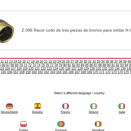
Z.096 Racor codo de tres piezas de bronce para soldar H.
11
12
13
14
15
16
17
18
19
20
21
22
23
24
25
26
27
28
29
30
31
32
33
34
35
36
37
38
39
40
5
66
67
68
69
70
71
72
73
74
75
76
77
78
79
80
81
82
83
84
85
86
87
88
89
90
91
92
93
94
9
115
116
117
118
119
120
121
122
123
124
125
126
127
128
129
130
131
132
133
134
135
13
155
156
157
158
159
160
161
162
163
164
165
166
167
168
169
170
171
172
173
174
175
Select a different language / country :
Deutschland
España
France
Ireland
Italia
Polska
Portugal
România