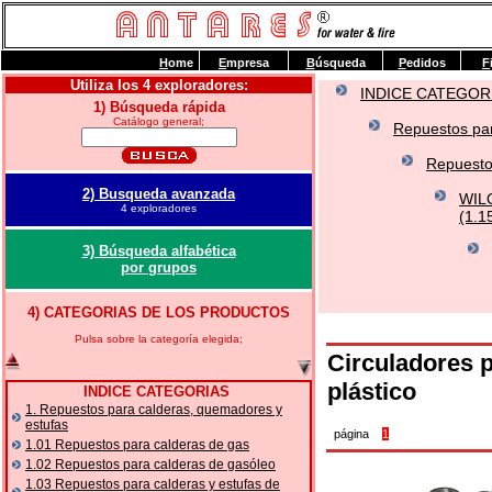
H
ome
E
mpresa
B
úsqueda
P
edidos
F
Utiliza los 4 exploradores:
INDICE CATEGOR
1) Búsqueda rápida
Catálogo general;
Repuestos par
Repuesto
2) Busqueda avanzada
WILO
4 exploradores
(1.1
3) Búsqueda alfabética
por grupos
4) CATEGORIAS DE LOS PRODUCTOS
Pulsa sobre la categoría elegida;
Circuladores 
plástico
INDICE CATEGORIAS
1. Repuestos para calderas, quemadores y
estufas
página
1
1.01 Repuestos para calderas de gas
1.02 Repuestos para calderas de gasóleo
1.03 Repuestos para calderas y estufas de