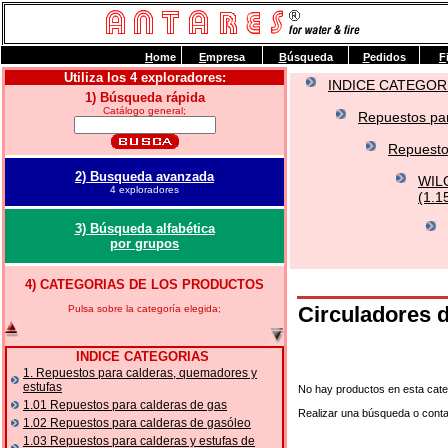
H
ome
E
mpresa
B
úsqueda
P
edidos
F
Utiliza los 4 exploradores:
INDICE CATEGOR
1) Búsqueda rápida
Catálogo general;
Repuestos par
Repuesto
2) Busqueda avanzada
WILO
4 exploradores
(1.1
3) Búsqueda alfabética
por grupos
4) CATEGORIAS DE LOS PRODUCTOS
Circuladores 
Pulsa sobre la categoría elegida;
INDICE CATEGORIAS
1. Repuestos para calderas, quemadores y
estufas
No hay productos en esta cate
1.01 Repuestos para calderas de gas
Realizar una búsqueda o cont
1.02 Repuestos para calderas de gasóleo
1.03 Repuestos para calderas y estufas de