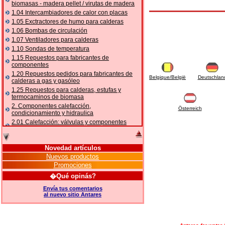
biomasas - madera pellet / virutas de madera
1.04 Intercambiadores de calor con placas
1.05 Exctractores de humo para calderas
1.06 Bombas de circulación
1.07 Ventiladores para calderas
1.10 Sondas de temperatura
1.15 Repuestos para fabricantes de
componentes
1.20 Repuestos pedidos para fabricantes de
Belgique/België
Deutschlan
calderas a gas y gasóleo
1.25 Repuestos para calderas, estufas y
termocaminos de biomasa
2. Componentes calefacción,
Österreich
condicionamiento y hidraulica
2.01 Calefacción: válvulas y componentes
relacionados y complementarios
2.05 BOMBAS DE CALOR: válvulas y
accesorios
Novedad artículos
2.10 Termorregulación instalaciones
Nuevos productos
2.15 Acondicionamiento: válvulas y
Promociones
componentes relacionados y complementarios
�Qué opinás?
2.16 Gas: componentes para tubería,
relacionados y complementarios
Envía tus comentarios
al nuevo sitio Antares
2.17 Gasóleo: componentes para tubería,
relacionados y complementarios
2.18 Solar: tubería, válvulas, relacionados y
complementarios para instalacione solares