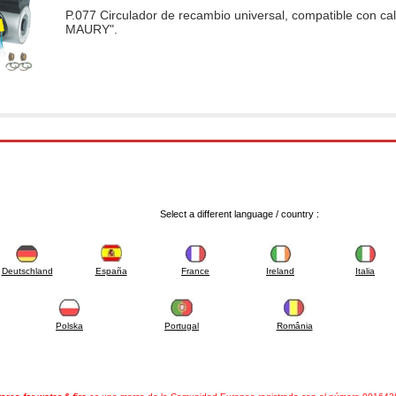
P.077 Circulador de recambio universal, compatible con
MAURY".
Select a different language / country :
Deutschland
España
France
Ireland
Italia
Polska
Portugal
România