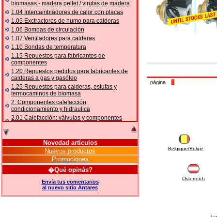
biomasas - madera pellet / virutas de madera
1.04 Intercambiadores de calor con placas
1.05 Exctractores de humo para calderas
1.06 Bombas de circulación
1.07 Ventiladores para calderas
1.10 Sondas de temperatura
1.15 Repuestos para fabricantes de
componentes
1.20 Repuestos pedidos para fabricantes de
calderas a gas y gasóleo
página
1
1.25 Repuestos para calderas, estufas y
termocaminos de biomasa
2. Componentes calefacción,
condicionamiento y hidraulica
2.01 Calefacción: válvulas y componentes
relacionados y complementarios
2.05 BOMBAS DE CALOR: válvulas y
accesorios
Novedad artículos
2.10 Termorregulación instalaciones
Belgique/België
Nuevos productos
2.15 Acondicionamiento: válvulas y
Promociones
componentes relacionados y complementarios
�Qué opinás?
2.16 Gas: componentes para tubería,
Österreich
relacionados y complementarios
Envía tus comentarios
al nuevo sitio Antares
2.17 Gasóleo: componentes para tubería,
relacionados y complementarios
2.18 Solar: tubería, válvulas, relacionados y
complementarios para instalacione solares