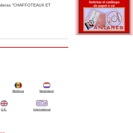
Solicitar el catálogo
 calderas "CHAFFOTEAUX ET
de papel o cd
Moldova
Nederland
U.K.
International