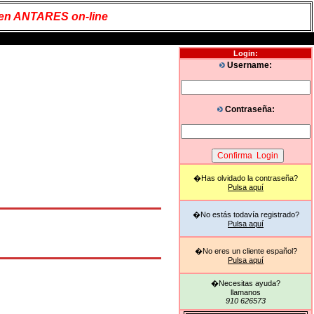
 en ANTARES on-line
Login:
Username:
Contraseña:
�Has olvidado la contraseña?
Pulsa aquí
�No estás todavía registrado?
Pulsa aquí
�No eres un cliente español?
Pulsa aquí
�Necesitas ayuda?
llamanos
910 626573