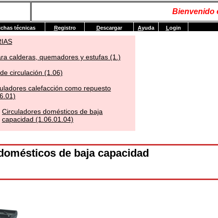
Bienvenido
ichas técnicas
R
egistro
D
escargar
A
yuda
L
ogin
RIAS
ra calderas, quemadores y estufas (1.)
e circulación (1.06)
culadores calefacción como repuesto
6.01)
Circuladores domésticos de baja
capacidad (1.06.01.04)
domésticos de baja capacidad