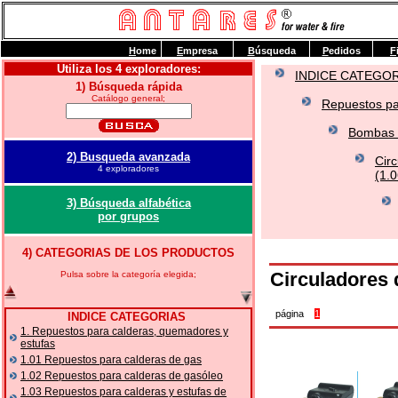
H
ome
E
mpresa
B
úsqueda
P
edidos
F
Utiliza los 4 exploradores:
INDICE CATEGO
1) Búsqueda rápida
Catálogo general;
Repuestos pa
Bombas d
2) Busqueda avanzada
Cir
4 exploradores
(1.0
3) Búsqueda alfabética
por grupos
4) CATEGORIAS DE LOS PRODUCTOS
Circuladores 
Pulsa sobre la categoría elegida;
página
1
INDICE CATEGORIAS
1. Repuestos para calderas, quemadores y
estufas
1.01 Repuestos para calderas de gas
1.02 Repuestos para calderas de gasóleo
1.03 Repuestos para calderas y estufas de