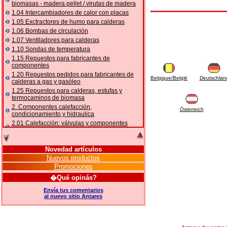
biomasas - madera pellet / virutas de madera
1.04 Intercambiadores de calor con placas
1.05 Exctractores de humo para calderas
1.06 Bombas de circulación
1.07 Ventiladores para calderas
1.10 Sondas de temperatura
1.15 Repuestos para fabricantes de
componentes
1.20 Repuestos pedidos para fabricantes de
Belgique/België
Deutschlan
calderas a gas y gasóleo
1.25 Repuestos para calderas, estufas y
termocaminos de biomasa
2. Componentes calefacción,
Österreich
condicionamiento y hidraulica
2.01 Calefacción: válvulas y componentes
relacionados y complementarios
2.05 BOMBAS DE CALOR: válvulas y
accesorios
Novedad artículos
2.10 Termorregulación instalaciones
Nuevos productos
2.15 Acondicionamiento: válvulas y
Promociones
componentes relacionados y complementarios
�Qué opinás?
2.16 Gas: componentes para tubería,
relacionados y complementarios
Envía tus comentarios
al nuevo sitio Antares
2.17 Gasóleo: componentes para tubería,
relacionados y complementarios
2.18 Solar: tubería, válvulas, relacionados y
complementarios para instalacione solares