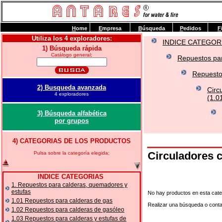
H
ome
E
mpresa
B
úsqueda
P
edidos
F
Utiliza los 4 exploradores:
INDICE CATEGOR
1) Búsqueda rápida
Catálogo general;
Repuestos par
Repuesto
2) Busqueda avanzada
Circ
4 exploradores
(1.0
3) Búsqueda alfabética
por grupos
4) CATEGORIAS DE LOS PRODUCTOS
Circuladores
Pulsa sobre la categoría elegida;
INDICE CATEGORIAS
1. Repuestos para calderas, quemadores y
estufas
No hay productos en esta cate
1.01 Repuestos para calderas de gas
Realizar una búsqueda o cont
1.02 Repuestos para calderas de gasóleo
1.03 Repuestos para calderas y estufas de