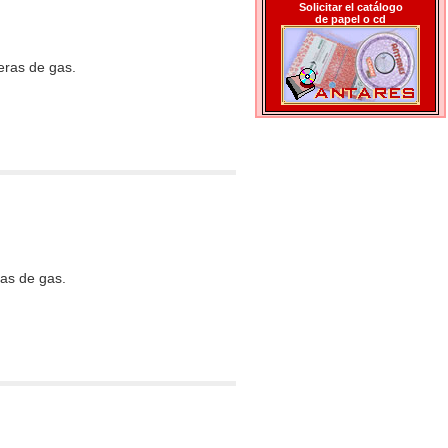
Solicitar el catálogo
de papel o cd
ras de gas.
as de gas.