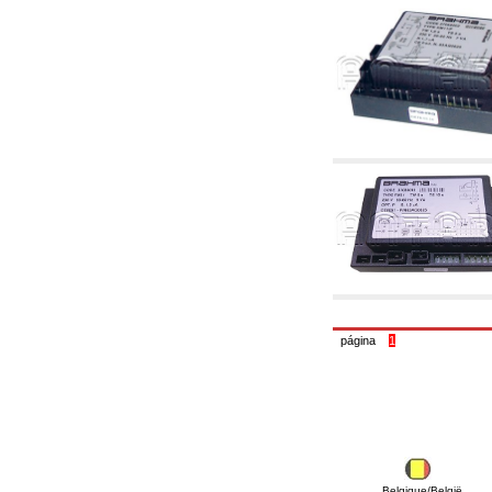
4.03 Control presión y nivel - artículos
relacionados
4.04 Riego
4.05 Bombas de circulación
4.06 Bombas de recirculación
4.07 Circuladores - artículos relacionados y
complementarios
4.11 Bombas auxiliares para quemadores de
gasóleo
4.12 Bombas para quemadores de gasóleo y
artículos relacionados y complementarios
5. Termorregulación
5.00 Válvulas para radiadores
5.01 Termostatos
5.02 Humedostatos
5.03 Reguladores electrónicos de temperatura
5.04 Válvulas de zona y válvulas motorizadas,
electrotérmica y similares
página
1
5.05 Mezclado eléctrico y termostático
5.06 Servomotores y actuadores eléctricos y
termostáticos y relacionadas
5.07 Centralitas para bajar la temperatura y
modulos premontados
5.08 Interruptores horarios y cuentahoras
5.10 Electroválvulas
6. Tubos, racores y válvulas
Belgique/België