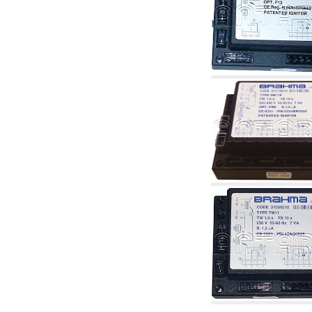
2.19 Pellet y virutas de madera: componentes
para tubería alimentacíon calderas y estufas
2.30 Tubería, racores relacionados y
complementarios para construcción de
instalaciones hidráulicas
2.35 Intercambiadores de calor
2.40 Tratamiento y control agua
2.45 Presión, temperatura, nivel y flujo de la
agua: control y regulación
2.60 Bombas de recirculación agua caliente
sanitarios - ACS: relacionados y
complementarios
2.70 Grifería sanitaria: artículos relacionados y
complementarios
2.75 Tubería de desagüe: sifones, piletas,
cisternas de desaje, artículos relacionados y
complementarios
2.85 Abrazadera-soportes, estantes y
soportes: relacionados y complementarios
2.88 Sellantes, guarniciones y materiales
sellantes hidráulicas
3. Componentes para solar y biomasas
3.01 Solar: componentes de instalación
3.05 Biomasas: componentes de central
térmica
4. Bombas, circuladores y relacionados
4.01 Bombas de elevación agua
4.02 Grupos de bombeo y presurización agua