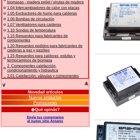
biomasas - madera pellet / virutas de madera
1.04 Intercambiadores de calor con placas
1.05 Exctractores de humo para calderas
1.06 Bombas de circulación
1.07 Ventiladores para calderas
1.10 Sondas de temperatura
1.15 Repuestos para fabricantes de
componentes
1.20 Repuestos pedidos para fabricantes de
calderas a gas y gasóleo
1.25 Repuestos para calderas, estufas y
termocaminos de biomasa
2. Componentes calefacción,
condicionamiento y hidraulica
2.01 Calefacción: válvulas y componentes
relacionados y complementarios
2.05 BOMBAS DE CALOR: válvulas y
accesorios
Novedad artículos
2.10 Termorregulación instalaciones
Nuevos productos
2.15 Acondicionamiento: válvulas y
Promociones
componentes relacionados y complementarios
�Qué opinás?
2.16 Gas: componentes para tubería,
relacionados y complementarios
Envía tus comentarios
al nuevo sitio Antares
2.17 Gasóleo: componentes para tubería,
relacionados y complementarios
2.18 Solar: tubería, válvulas, relacionados y
complementarios para instalacione solares