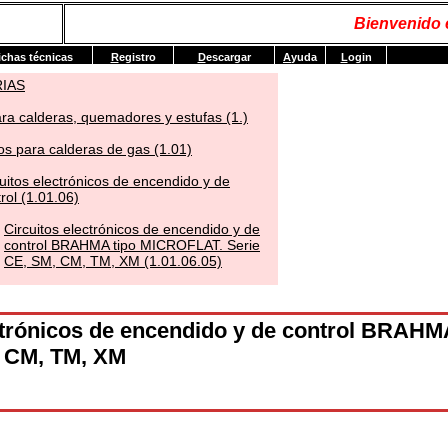
Bienvenido
ichas técnicas
R
egistro
D
escargar
A
yuda
L
ogin
RIAS
ra calderas, quemadores y estufas (1.)
s para calderas de gas (1.01)
uitos electrónicos de encendido y de
rol (1.01.06)
Circuitos electrónicos de encendido y de
control BRAHMA tipo MICROFLAT. Serie
CE, SM, CM, TM, XM (1.01.06.05)
ctrónicos de encendido y de control BRAH
, CM, TM, XM