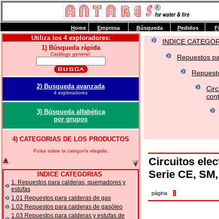
H
ome
E
mpresa
B
úsqueda
P
edidos
F
Utiliza los 4 exploradores:
INDICE CATEGO
1) Búsqueda rápida
Catálogo general;
Repuestos pa
Repuesto
2) Busqueda avanzada
Circ
4 exploradores
cont
3) Búsqueda alfabética
por grupos
4) CATEGORIAS DE LOS PRODUCTOS
Pulsa sobre la categoría elegida;
Circuitos ele
Serie CE, SM
INDICE CATEGORIAS
1. Repuestos para calderas, quemadores y
estufas
página
1
1.01 Repuestos para calderas de gas
1.02 Repuestos para calderas de gasóleo
1.03 Repuestos para calderas y estufas de