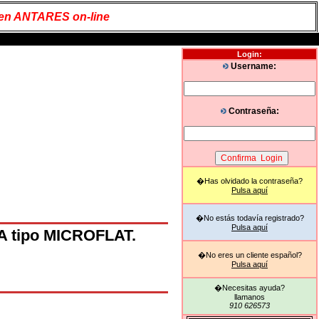
 en ANTARES on-line
Login:
Username:
Contraseña:
�Has olvidado la contraseña?
Pulsa aquí
�No estás todavía registrado?
Pulsa aquí
MA tipo MICROFLAT.
�No eres un cliente español?
Pulsa aquí
�Necesitas ayuda?
llamanos
910 626573