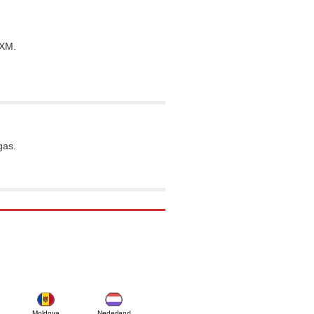
 XM.
gas.
Moldova
Nederland