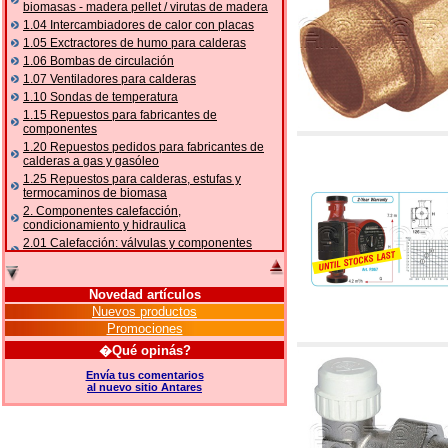
biomasas - madera pellet / virutas de madera
1.04 Intercambiadores de calor con placas
1.05 Exctractores de humo para calderas
1.06 Bombas de circulación
1.07 Ventiladores para calderas
1.10 Sondas de temperatura
1.15 Repuestos para fabricantes de
componentes
1.20 Repuestos pedidos para fabricantes de
calderas a gas y gasóleo
1.25 Repuestos para calderas, estufas y
termocaminos de biomasa
2. Componentes calefacción,
condicionamiento y hidraulica
2.01 Calefacción: válvulas y componentes
relacionados y complementarios
2.05 BOMBAS DE CALOR: válvulas y
accesorios
Novedad artículos
2.10 Termorregulación instalaciones
Nuevos productos
2.15 Acondicionamiento: válvulas y
Promociones
componentes relacionados y complementarios
�Qué opinás?
2.16 Gas: componentes para tubería,
relacionados y complementarios
Envía tus comentarios
al nuevo sitio Antares
2.17 Gasóleo: componentes para tubería,
relacionados y complementarios
2.18 Solar: tubería, válvulas, relacionados y
complementarios para instalacione solares