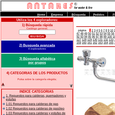
H
ome
E
mpresa
B
úsqueda
P
edidos
F
Utiliza los 4 exploradores:
1) Búsqueda rápida
Catálogo general;
página
1
2
3
4
5
6
7
8
9
10
47
48
49
50
51
52
53
54
55
56
92
93
94
95
96
97
98
99
100
1
127
128
129
130
131
132
133
159
160
161
162
163
164
165
2) Busqueda avanzada
4 exploradores
3) Búsqueda alfabética
por grupos
4) CATEGORIAS DE LOS PRODUCTOS
Pulsa sobre la categoría elegida;
INDICE CATEGORIAS
1. Repuestos para calderas, quemadores y
estufas
1.01 Repuestos para calderas de gas
1.02 Repuestos para calderas de gasóleo
1.03 Repuestos para calderas y estufas de