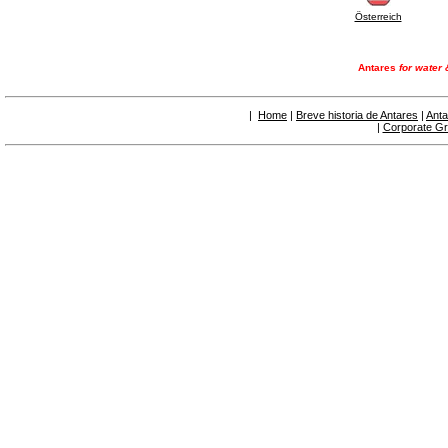
6.50 Sellantes y materiales hidráulicos
Österreich
7. Instrumentos, herramientas y productos de
mantenimiento
7.05 Herramientas de trabajo
Antares
for water 
7.10 Instrumentos de trabajo
7.15 Productos operaciones de mantenimiento
|
Home
|
Breve historia de Antares
|
Anta
|
Corporate G