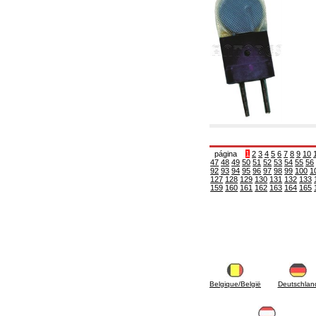
6.01 Tubería
6.02 Fumistería
6.03 Colectores de distribución
6.04 Racores clasicos en latón con rosca
6.05 Racores para tubos de cobre
6.06 Racores para tubos de polietileno y
multicapa
6.08 Racores para tubo inox ondulado CSST y
artículos relacionados y complementarios
6.10 Racores para radiadores
6.12 Tapones de plástico de obra para la
protección y ensayo de presión instalaciones
6.15 Bridas de conexión y artículos
página
1
2
3
4
5
6
7
8
9
10
complementarios
47
48
49
50
51
52
53
54
55
56
6.18 Abrazadera-soportes, estantes y
92
93
94
95
96
97
98
99
100
1
soportes: relacionados y complementarios
127
128
129
130
131
132
133
159
160
161
162
163
164
165
6.20 Válvulas y componentes para
instalaciones de cobre para fontanería
6.25 Válvulas y componentes para tubería gas
6.30 Válvulas y componentes para tubería
gasóleo
6.33 Válvulas y componentes para calderas y
caldera-chimeneas de biomasa
6.35 Válvulas y componentes para tubería
alimentación y virutas de madera
Belgique/België
Deutschlan
6.40 Tubería, válvulas y componentes para
instalaciones solares