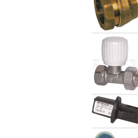
4.03 Control presión y nivel - artículos
relacionados
4.04 Riego
4.05 Bombas de circulación
4.06 Bombas de recirculación
4.07 Circuladores - artículos relacionados y
complementarios
4.11 Bombas auxiliares para quemadores de
gasóleo
4.12 Bombas para quemadores de gasóleo y
artículos relacionados y complementarios
5. Termorregulación
5.00 Válvulas para radiadores
5.01 Termostatos
5.02 Humedostatos
5.03 Reguladores electrónicos de temperatura
5.04 Válvulas de zona y válvulas motorizadas,
electrotérmica y similares
5.05 Mezclado eléctrico y termostático
5.06 Servomotores y actuadores eléctricos y
termostáticos y relacionadas
5.07 Centralitas para bajar la temperatura y
modulos premontados
5.08 Interruptores horarios y cuentahoras
5.10 Electroválvulas
6. Tubos, racores y válvulas