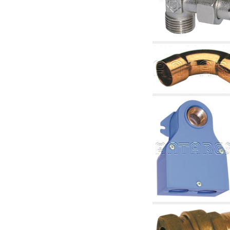
2.19 Pellet y virutas de madera: componentes
para tubería alimentacíon calderas y estufas
2.30 Tubería, racores relacionados y
complementarios para construcción de
instalaciones hidráulicas
2.35 Intercambiadores de calor
2.40 Tratamiento y control agua
2.45 Presión, temperatura, nivel y flujo de la
agua: control y regulación
2.60 Bombas de recirculación agua caliente
sanitarios - ACS: relacionados y
complementarios
2.70 Grifería sanitaria: artículos relacionados y
complementarios
2.75 Tubería de desagüe: sifones, piletas,
cisternas de desaje, artículos relacionados y
complementarios
2.85 Abrazadera-soportes, estantes y
soportes: relacionados y complementarios
2.88 Sellantes, guarniciones y materiales
sellantes hidráulicas
3. Componentes para solar y biomasas
3.01 Solar: componentes de instalación
3.05 Biomasas: componentes de central
térmica
4. Bombas, circuladores y relacionados
4.01 Bombas de elevación agua
4.02 Grupos de bombeo y presurización agua