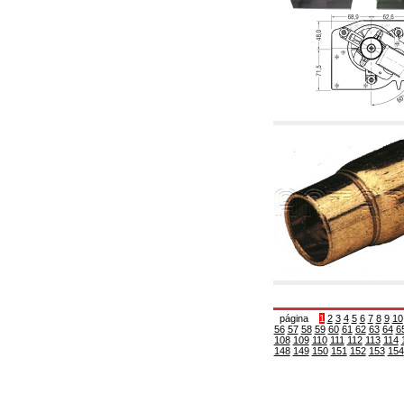
6.01 Tubería
6.02 Fumistería
6.03 Colectores de distribución
6.04 Racores clasicos en latón con rosca
6.05 Racores para tubos de cobre
6.06 Racores para tubos de polietileno y
multicapa
6.08 Racores para tubo inox ondulado CSST y
artículos relacionados y complementarios
6.10 Racores para radiadores
6.12 Tapones de plástico de obra para la
protección y ensayo de presión instalaciones
6.15 Bridas de conexión y artículos
complementarios
6.18 Abrazadera-soportes, estantes y
soportes: relacionados y complementarios
6.20 Válvulas y componentes para
instalaciones de cobre para fontanería
6.25 Válvulas y componentes para tubería gas
6.30 Válvulas y componentes para tubería
gasóleo
página
1
2
3
4
5
6
7
8
9
10
6.33 Válvulas y componentes para calderas y
56
57
58
59
60
61
62
63
64
6
caldera-chimeneas de biomasa
108
109
110
111
112
113
114
6.35 Válvulas y componentes para tubería
148
149
150
151
152
153
154
alimentación y virutas de madera
6.40 Tubería, válvulas y componentes para
instalaciones solares