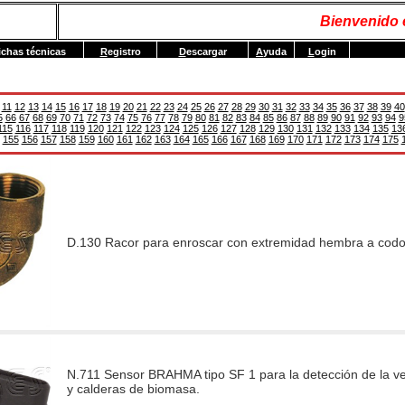
Bienvenido
ichas técnicas
R
egistro
D
escargar
A
yuda
L
ogin
11
12
13
14
15
16
17
18
19
20
21
22
23
24
25
26
27
28
29
30
31
32
33
34
35
36
37
38
39
40
5
66
67
68
69
70
71
72
73
74
75
76
77
78
79
80
81
82
83
84
85
86
87
88
89
90
91
92
93
94
9
115
116
117
118
119
120
121
122
123
124
125
126
127
128
129
130
131
132
133
134
135
13
155
156
157
158
159
160
161
162
163
164
165
166
167
168
169
170
171
172
173
174
175
D.130 Racor para enroscar con extremidad hembra a codo
N.711 Sensor BRAHMA tipo SF 1 para la detección de la vel
y calderas de biomasa.