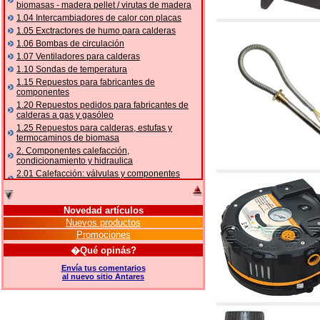
biomasas - madera pellet / virutas de madera
1.04 Intercambiadores de calor con placas
1.05 Exctractores de humo para calderas
1.06 Bombas de circulación
1.07 Ventiladores para calderas
1.10 Sondas de temperatura
1.15 Repuestos para fabricantes de
componentes
1.20 Repuestos pedidos para fabricantes de
calderas a gas y gasóleo
1.25 Repuestos para calderas, estufas y
termocaminos de biomasa
2. Componentes calefacción,
condicionamiento y hidraulica
2.01 Calefacción: válvulas y componentes
relacionados y complementarios
2.05 BOMBAS DE CALOR: válvulas y
accesorios
Novedad artículos
2.10 Termorregulación instalaciones
Nuevos productos
2.15 Acondicionamiento: válvulas y
Promociones
componentes relacionados y complementarios
�Qué opinás?
2.16 Gas: componentes para tubería,
relacionados y complementarios
Envía tus comentarios
al nuevo sitio Antares
2.17 Gasóleo: componentes para tubería,
relacionados y complementarios
2.18 Solar: tubería, válvulas, relacionados y
complementarios para instalacione solares