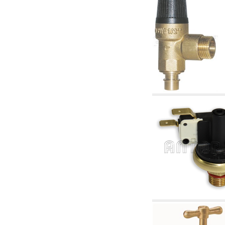
2.19 Pellet y virutas de madera: componentes
para tubería alimentacíon calderas y estufas
2.30 Tubería, racores relacionados y
complementarios para construcción de
instalaciones hidráulicas
2.35 Intercambiadores de calor
2.40 Tratamiento y control agua
2.45 Presión, temperatura, nivel y flujo de la
agua: control y regulación
2.60 Bombas de recirculación agua caliente
sanitarios - ACS: relacionados y
complementarios
2.70 Grifería sanitaria: artículos relacionados y
complementarios
2.75 Tubería de desagüe: sifones, piletas,
cisternas de desaje, artículos relacionados y
complementarios
2.85 Abrazadera-soportes, estantes y
soportes: relacionados y complementarios
2.88 Sellantes, guarniciones y materiales
sellantes hidráulicas
3. Componentes para solar y biomasas
3.01 Solar: componentes de instalación
3.05 Biomasas: componentes de central
térmica
4. Bombas, circuladores y relacionados
4.01 Bombas de elevación agua
4.02 Grupos de bombeo y presurización agua