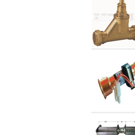
4.03 Control presión y nivel - artículos
relacionados
4.04 Riego
4.05 Bombas de circulación
4.06 Bombas de recirculación
4.07 Circuladores - artículos relacionados y
complementarios
4.11 Bombas auxiliares para quemadores de
gasóleo
4.12 Bombas para quemadores de gasóleo y
artículos relacionados y complementarios
5. Termorregulación
5.00 Válvulas para radiadores
5.01 Termostatos
5.02 Humedostatos
5.03 Reguladores electrónicos de temperatura
5.04 Válvulas de zona y válvulas motorizadas,
electrotérmica y similares
5.05 Mezclado eléctrico y termostático
5.06 Servomotores y actuadores eléctricos y
termostáticos y relacionadas
5.07 Centralitas para bajar la temperatura y
modulos premontados
5.08 Interruptores horarios y cuentahoras
5.10 Electroválvulas
6. Tubos, racores y válvulas