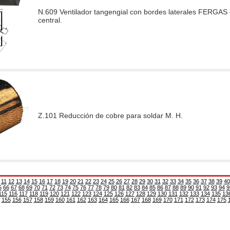
N.609 Ventilador tangengial con bordes laterales FERGAS 
central.
Z.101 Reducción de cobre para soldar M. H.
11
12
13
14
15
16
17
18
19
20
21
22
23
24
25
26
27
28
29
30
31
32
33
34
35
36
37
38
39
40
5
66
67
68
69
70
71
72
73
74
75
76
77
78
79
80
81
82
83
84
85
86
87
88
89
90
91
92
93
94
9
115
116
117
118
119
120
121
122
123
124
125
126
127
128
129
130
131
132
133
134
135
13
155
156
157
158
159
160
161
162
163
164
165
166
167
168
169
170
171
172
173
174
175