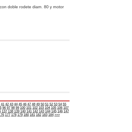
con doble rodete diam. 80 y motor
41
42
43
44
45
46
47
48
49
50
51
52
53
54
55
5
96
97
98
99
100
101
102
103
104
105
106
107
6
137
138
139
140
141
142
143
144
145
146
147
176
177
178
179
180
181
182
183
184
>>>