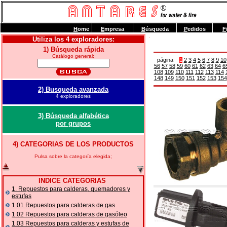
H
ome
E
mpresa
B
úsqueda
P
edidos
F
Utiliza los 4 exploradores:
1) Búsqueda rápida
Catálogo general;
página
1
2
3
4
5
6
7
8
9
10
56
57
58
59
60
61
62
63
64
6
108
109
110
111
112
113
114
148
149
150
151
152
153
154
2) Busqueda avanzada
4 exploradores
3) Búsqueda alfabética
por grupos
4) CATEGORIAS DE LOS PRODUCTOS
Pulsa sobre la categoría elegida;
INDICE CATEGORIAS
1. Repuestos para calderas, quemadores y
estufas
1.01 Repuestos para calderas de gas
1.02 Repuestos para calderas de gasóleo
1.03 Repuestos para calderas y estufas de