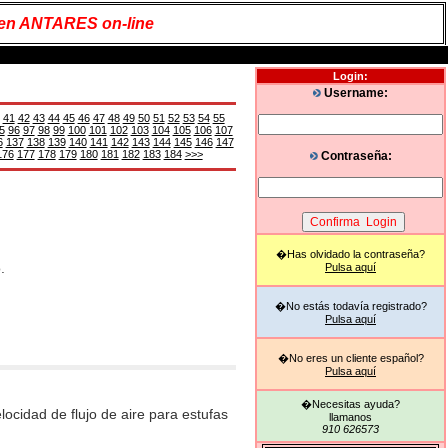
 en ANTARES on-line
Login:
Username:
41
42
43
44
45
46
47
48
49
50
51
52
53
54
55
5
96
97
98
99
100
101
102
103
104
105
106
107
6
137
138
139
140
141
142
143
144
145
146
147
176
177
178
179
180
181
182
183
184
>>>
Contraseña:
�Has olvidado la contraseña?
.
Pulsa aquí
�No estás todavía registrado?
Pulsa aquí
�No eres un cliente español?
Pulsa aquí
�Necesitas ayuda?
ocidad de flujo de aire para estufas
llamanos
910 626573