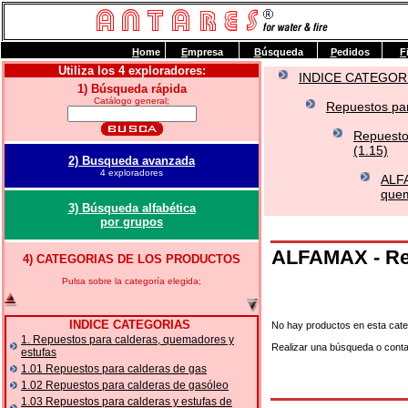
H
ome
E
mpresa
B
úsqueda
P
edidos
F
Utiliza los 4 exploradores:
INDICE CATEGOR
1) Búsqueda rápida
Catálogo general;
Repuestos par
Repuesto
(1.15)
2) Busqueda avanzada
4 exploradores
ALFA
quem
3) Búsqueda alfabética
por grupos
ALFAMAX - Re
4) CATEGORIAS DE LOS PRODUCTOS
Pulsa sobre la categoría elegida;
INDICE CATEGORIAS
No hay productos en esta cate
1. Repuestos para calderas, quemadores y
Realizar una búsqueda o cont
estufas
1.01 Repuestos para calderas de gas
1.02 Repuestos para calderas de gasóleo
1.03 Repuestos para calderas y estufas de