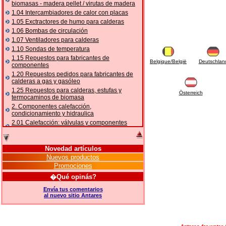
biomasas - madera pellet / virutas de madera
1.04 Intercambiadores de calor con placas
1.05 Exctractores de humo para calderas
1.06 Bombas de circulación
1.07 Ventiladores para calderas
1.10 Sondas de temperatura
1.15 Repuestos para fabricantes de
Belgique/België
Deutschlan
componentes
1.20 Repuestos pedidos para fabricantes de
calderas a gas y gasóleo
1.25 Repuestos para calderas, estufas y
Österreich
termocaminos de biomasa
2. Componentes calefacción,
condicionamiento y hidraulica
2.01 Calefacción: válvulas y componentes
relacionados y complementarios
2.05 BOMBAS DE CALOR: válvulas y
accesorios
Novedad artículos
2.10 Termorregulación instalaciones
Nuevos productos
2.15 Acondicionamiento: válvulas y
Promociones
componentes relacionados y complementarios
�Qué opinás?
2.16 Gas: componentes para tubería,
relacionados y complementarios
Envía tus comentarios
al nuevo sitio Antares
2.17 Gasóleo: componentes para tubería,
relacionados y complementarios
2.18 Solar: tubería, válvulas, relacionados y
complementarios para instalacione solares