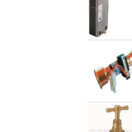
4.03 Control presión y nivel - artículos
relacionados
4.04 Riego
4.05 Bombas de circulación
4.06 Bombas de recirculación
4.07 Circuladores - artículos relacionados y
complementarios
4.11 Bombas auxiliares para quemadores de
gasóleo
4.12 Bombas para quemadores de gasóleo y
artículos relacionados y complementarios
5. Termorregulación
5.00 Válvulas para radiadores
5.01 Termostatos
5.02 Humedostatos
5.03 Reguladores electrónicos de temperatura
5.04 Válvulas de zona y válvulas motorizadas,
electrotérmica y similares
5.05 Mezclado eléctrico y termostático
5.06 Servomotores y actuadores eléctricos y
termostáticos y relacionadas
5.07 Centralitas para bajar la temperatura y
modulos premontados
5.08 Interruptores horarios y cuentahoras
5.10 Electroválvulas
6. Tubos, racores y válvulas