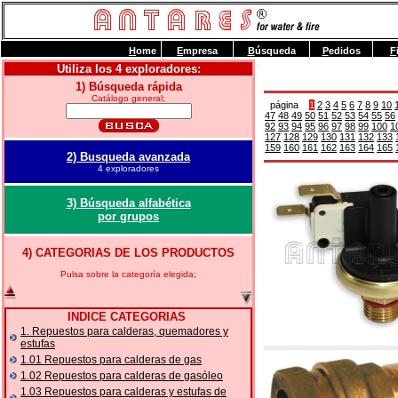
H
ome
E
mpresa
B
úsqueda
P
edidos
F
Utiliza los 4 exploradores:
1) Búsqueda rápida
Catálogo general;
página
1
2
3
4
5
6
7
8
9
10
47
48
49
50
51
52
53
54
55
56
92
93
94
95
96
97
98
99
100
1
127
128
129
130
131
132
133
159
160
161
162
163
164
165
2) Busqueda avanzada
4 exploradores
3) Búsqueda alfabética
por grupos
4) CATEGORIAS DE LOS PRODUCTOS
Pulsa sobre la categoría elegida;
INDICE CATEGORIAS
1. Repuestos para calderas, quemadores y
estufas
1.01 Repuestos para calderas de gas
1.02 Repuestos para calderas de gasóleo
1.03 Repuestos para calderas y estufas de