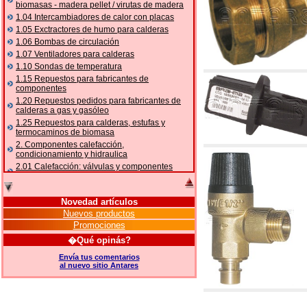
biomasas - madera pellet / virutas de madera
1.04 Intercambiadores de calor con placas
1.05 Exctractores de humo para calderas
1.06 Bombas de circulación
1.07 Ventiladores para calderas
1.10 Sondas de temperatura
1.15 Repuestos para fabricantes de
componentes
1.20 Repuestos pedidos para fabricantes de
calderas a gas y gasóleo
1.25 Repuestos para calderas, estufas y
termocaminos de biomasa
2. Componentes calefacción,
condicionamiento y hidraulica
2.01 Calefacción: válvulas y componentes
relacionados y complementarios
2.05 BOMBAS DE CALOR: válvulas y
accesorios
Novedad artículos
2.10 Termorregulación instalaciones
Nuevos productos
2.15 Acondicionamiento: válvulas y
Promociones
componentes relacionados y complementarios
�Qué opinás?
2.16 Gas: componentes para tubería,
relacionados y complementarios
Envía tus comentarios
al nuevo sitio Antares
2.17 Gasóleo: componentes para tubería,
relacionados y complementarios
2.18 Solar: tubería, válvulas, relacionados y
complementarios para instalacione solares