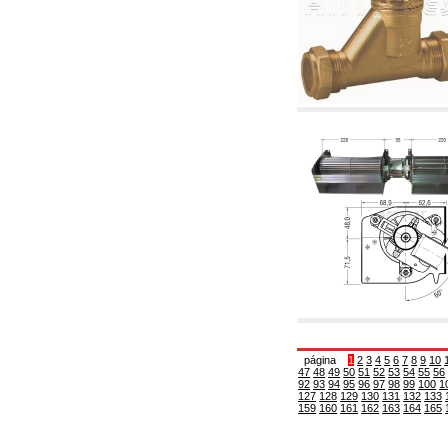
6.01 Tubería
6.02 Fumistería
6.03 Colectores de distribución
6.04 Racores clasicos en latón con rosca
6.05 Racores para tubos de cobre
6.06 Racores para tubos de polietileno y
multicapa
6.08 Racores para tubo inox ondulado CSST y
artículos relacionados y complementarios
6.10 Racores para radiadores
6.12 Tapones de plástico de obra para la
protección y ensayo de presión instalaciones
6.15 Bridas de conexión y artículos
complementarios
6.18 Abrazadera-soportes, estantes y
soportes: relacionados y complementarios
6.20 Válvulas y componentes para
instalaciones de cobre para fontanería
6.25 Válvulas y componentes para tubería gas
6.30 Válvulas y componentes para tubería
gasóleo
6.33 Válvulas y componentes para calderas y
página
1
2
3
4
5
6
7
8
9
10
caldera-chimeneas de biomasa
47
48
49
50
51
52
53
54
55
56
92
93
94
95
96
97
98
99
100
1
6.35 Válvulas y componentes para tubería
127
128
129
130
131
132
133
alimentación y virutas de madera
159
160
161
162
163
164
165
6.40 Tubería, válvulas y componentes para
instalaciones solares