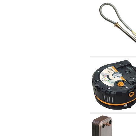
2.19 Pellet y virutas de madera: componentes
para tubería alimentacíon calderas y estufas
2.30 Tubería, racores relacionados y
complementarios para construcción de
instalaciones hidráulicas
2.35 Intercambiadores de calor
2.40 Tratamiento y control agua
2.45 Presión, temperatura, nivel y flujo de la
agua: control y regulación
2.60 Bombas de recirculación agua caliente
sanitarios - ACS: relacionados y
complementarios
2.70 Grifería sanitaria: artículos relacionados y
complementarios
2.75 Tubería de desagüe: sifones, piletas,
cisternas de desaje, artículos relacionados y
complementarios
2.85 Abrazadera-soportes, estantes y
soportes: relacionados y complementarios
2.88 Sellantes, guarniciones y materiales
sellantes hidráulicas
3. Componentes para solar y biomasas
3.01 Solar: componentes de instalación
3.05 Biomasas: componentes de central
térmica
4. Bombas, circuladores y relacionados
4.01 Bombas de elevación agua
4.02 Grupos de bombeo y presurización agua