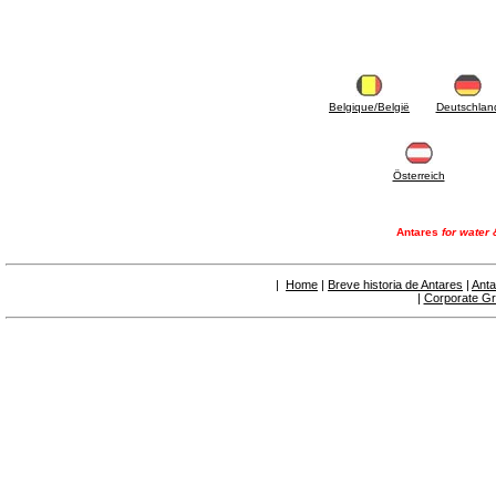
6.50 Sellantes y materiales hidráulicos
7. Instrumentos, herramientas y productos de
mantenimiento
7.05 Herramientas de trabajo
7.10 Instrumentos de trabajo
7.15 Productos operaciones de mantenimiento
Belgique/België
Deutschlan
Österreich
Antares
for water 
|
Home
|
Breve historia de Antares
|
Anta
|
Corporate G