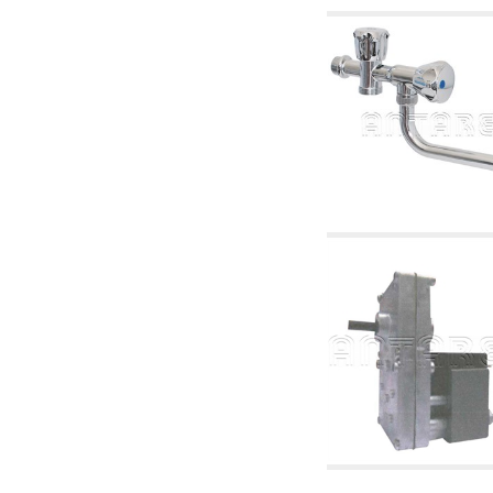
2.19 Pellet y virutas de madera: componentes
para tubería alimentacíon calderas y estufas
2.30 Tubería, racores relacionados y
complementarios para construcción de
instalaciones hidráulicas
2.35 Intercambiadores de calor
2.40 Tratamiento y control agua
2.45 Presión, temperatura, nivel y flujo de la
agua: control y regulación
2.60 Bombas de recirculación agua caliente
sanitarios - ACS: relacionados y
complementarios
2.70 Grifería sanitaria: artículos relacionados y
complementarios
2.75 Tubería de desagüe: sifones, piletas,
cisternas de desaje, artículos relacionados y
complementarios
2.85 Abrazadera-soportes, estantes y
soportes: relacionados y complementarios
2.88 Sellantes, guarniciones y materiales
sellantes hidráulicas
3. Componentes para solar y biomasas
3.01 Solar: componentes de instalación
3.05 Biomasas: componentes de central
térmica
4. Bombas, circuladores y relacionados
4.01 Bombas de elevación agua
4.02 Grupos de bombeo y presurización agua