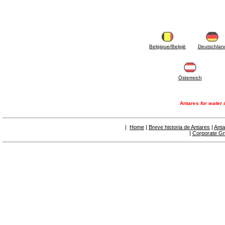
6.50 Sellantes y materiales hidráulicos
7. Instrumentos, herramientas y productos de
mantenimiento
7.05 Herramientas de trabajo
7.10 Instrumentos de trabajo
7.15 Productos operaciones de mantenimiento
Belgique/België
Deutschlan
Österreich
Antares
for water 
|
Home
|
Breve historia de Antares
|
Anta
|
Corporate G