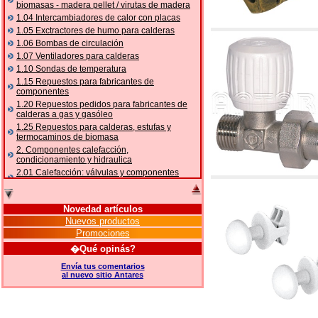
biomasas - madera pellet / virutas de madera
1.04 Intercambiadores de calor con placas
1.05 Exctractores de humo para calderas
1.06 Bombas de circulación
1.07 Ventiladores para calderas
1.10 Sondas de temperatura
1.15 Repuestos para fabricantes de
componentes
1.20 Repuestos pedidos para fabricantes de
calderas a gas y gasóleo
1.25 Repuestos para calderas, estufas y
termocaminos de biomasa
2. Componentes calefacción,
condicionamiento y hidraulica
2.01 Calefacción: válvulas y componentes
relacionados y complementarios
2.05 BOMBAS DE CALOR: válvulas y
accesorios
Novedad artículos
2.10 Termorregulación instalaciones
Nuevos productos
2.15 Acondicionamiento: válvulas y
Promociones
componentes relacionados y complementarios
�Qué opinás?
2.16 Gas: componentes para tubería,
relacionados y complementarios
Envía tus comentarios
al nuevo sitio Antares
2.17 Gasóleo: componentes para tubería,
relacionados y complementarios
2.18 Solar: tubería, válvulas, relacionados y
complementarios para instalacione solares