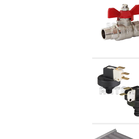
4.03 Control presión y nivel - artículos
relacionados
4.04 Riego
4.05 Bombas de circulación
4.06 Bombas de recirculación
4.07 Circuladores - artículos relacionados y
complementarios
4.11 Bombas auxiliares para quemadores de
gasóleo
4.12 Bombas para quemadores de gasóleo y
artículos relacionados y complementarios
5. Termorregulación
5.00 Válvulas para radiadores
5.01 Termostatos
5.02 Humedostatos
5.03 Reguladores electrónicos de temperatura
5.04 Válvulas de zona y válvulas motorizadas,
electrotérmica y similares
5.05 Mezclado eléctrico y termostático
5.06 Servomotores y actuadores eléctricos y
termostáticos y relacionadas
5.07 Centralitas para bajar la temperatura y
modulos premontados
5.08 Interruptores horarios y cuentahoras
5.10 Electroválvulas
6. Tubos, racores y válvulas