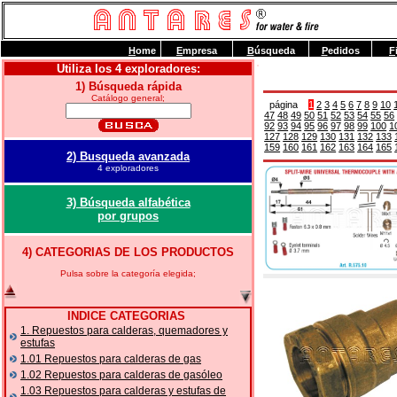
H
ome
E
mpresa
B
úsqueda
P
edidos
F
Utiliza los 4 exploradores:
1) Búsqueda rápida
Catálogo general;
página
1
2
3
4
5
6
7
8
9
10
47
48
49
50
51
52
53
54
55
56
92
93
94
95
96
97
98
99
100
1
127
128
129
130
131
132
133
159
160
161
162
163
164
165
2) Busqueda avanzada
4 exploradores
3) Búsqueda alfabética
por grupos
4) CATEGORIAS DE LOS PRODUCTOS
Pulsa sobre la categoría elegida;
INDICE CATEGORIAS
1. Repuestos para calderas, quemadores y
estufas
1.01 Repuestos para calderas de gas
1.02 Repuestos para calderas de gasóleo
1.03 Repuestos para calderas y estufas de