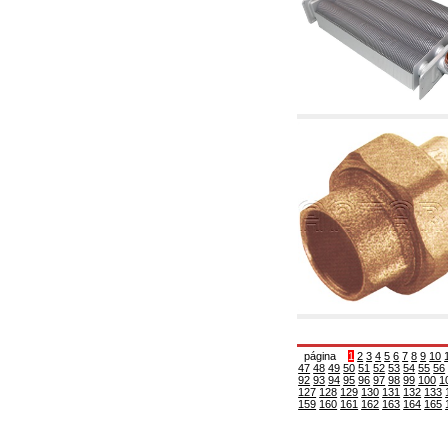
6.01 Tubería
6.02 Fumistería
6.03 Colectores de distribución
6.04 Racores clasicos en latón con rosca
6.05 Racores para tubos de cobre
6.06 Racores para tubos de polietileno y
multicapa
6.08 Racores para tubo inox ondulado CSST y
artículos relacionados y complementarios
6.10 Racores para radiadores
6.12 Tapones de plástico de obra para la
protección y ensayo de presión instalaciones
6.15 Bridas de conexión y artículos
complementarios
6.18 Abrazadera-soportes, estantes y
soportes: relacionados y complementarios
6.20 Válvulas y componentes para
instalaciones de cobre para fontanería
6.25 Válvulas y componentes para tubería gas
6.30 Válvulas y componentes para tubería
gasóleo
6.33 Válvulas y componentes para calderas y
página
1
2
3
4
5
6
7
8
9
10
caldera-chimeneas de biomasa
47
48
49
50
51
52
53
54
55
56
92
93
94
95
96
97
98
99
100
1
6.35 Válvulas y componentes para tubería
127
128
129
130
131
132
133
alimentación y virutas de madera
159
160
161
162
163
164
165
6.40 Tubería, válvulas y componentes para
instalaciones solares